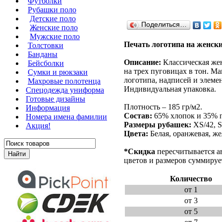
Футболки
Рубашки поло
Детские поло
Поделиться…
Женские поло
Мужские поло
Печать логотипа на женск
Толстовки
Банданы
Описание:
Классическая жен
Бейсболки
на трех пуговицах в тон. М
Сумки и рюкзаки
логотипа, надписей и элеме
Махровые полотенца
Индивидуальная упаковка.
Cпецодежда униформа
Готовые дизайны
Плотность – 185 гр/м2.
Информация
Состав:
65% хлопок и 35% п
Номера имена фамилии
Размеры рубашек:
XS/42, S
Акция!
Цвета:
Белая, оранжевая, же
*Скидка
пересчитывается а
цветов и размеров суммируе
Количество
от 1
от 3
от 5