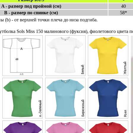
A - размер под проймой (см)
40
B - размер по спинке (см)
58*
ны (b) - от верхней точки плеча до низа подгиба.
тболка Sols Miss 150 малинового (фуксия), фиолетового цвета по