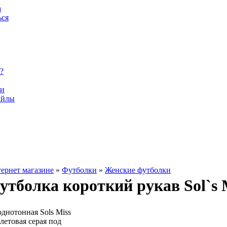
а
ься
?
ки
айлы
тернет магазине
»
Футболки
»
Женские футболки
тболка короткий рукав Sol`s M