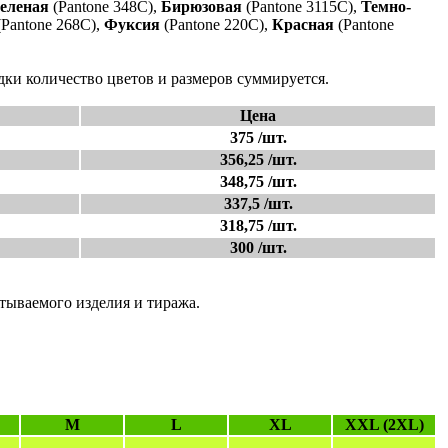
еленая
(Pantone 348C),
Бирюзовая
(Pantone 3115C),
Темно-
Pantone 268C),
Фуксия
(Pantone 220C),
Красная
(Pantone
дки количество цветов и размеров суммируется.
Цена
375 /шт.
356,25 /шт.
348,75 /шт.
337,5 /шт.
318,75 /шт.
300 /шт.
атываемого изделия и тиража.
M
L
XL
XXL (2XL)
-
-
-
-