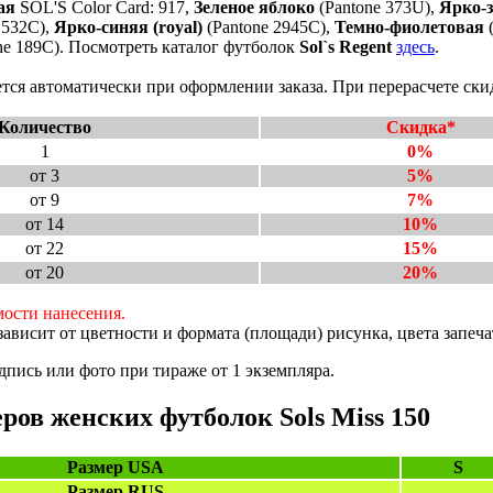
ая
SOL'S Color Card: 917,
Зеленое яблоко
(Pantone 373U),
Ярко-з
 532C),
Ярко-синяя (royal)
(Pantone 2945C),
Темно-фиолетовая
(
ne 189C). Посмотреть каталог футболок
Sol`s Regent
здесь
.
тся автоматически при оформлении заказа. При перерасчете ски
Количество
Скидка*
1
0%
от 3
5%
от 9
7%
от 14
10%
от 22
15%
от 20
20%
мости нанесения.
ависит от цветности и формата (площади) рисунка, цвета запеч
пись или фото при тираже от 1 экземпляра.
ров женских футболок Sols Miss 150
Размер USA
S
Размер RUS
-