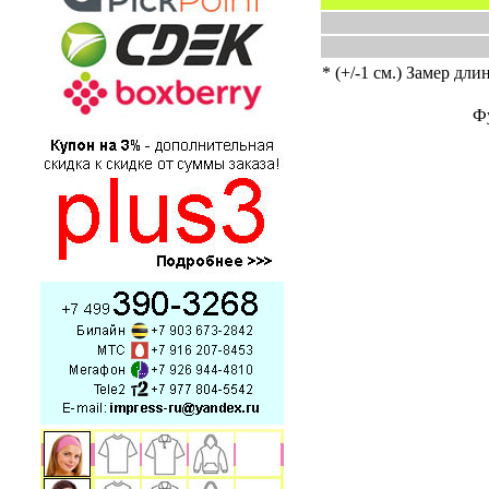
* (+/-1 см.) Замер дли
Фу