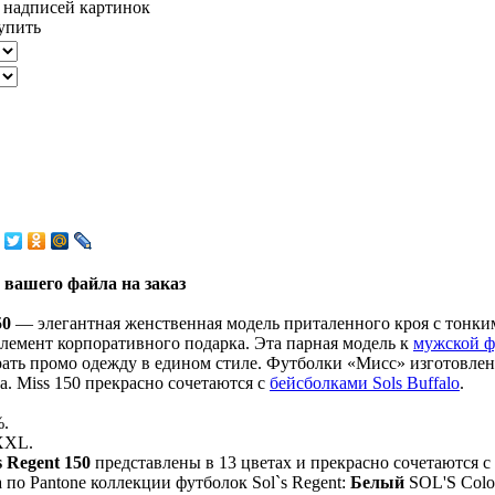
 вашего файла на заказ
50
— элегантная женственная модель приталенного кроя с тонким
элемент корпоративного подарка. Эта парная модель к
мужской ф
рать промо одежду в едином стиле. Футболки «Мисс» изготовлен
. Miss 150 прекрасно сочетаются с
бейсболками Sols Buffalo
.
%.
XXL.
s Regent 150
представлены в 13 цветах и прекрасно сочетаются
а по Pantone коллекции футболок Sol`s Regent:
Белый
SOL'S Color