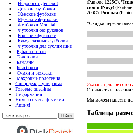
(Pantone 1225C),
Черн
Недорого? Дешево!
синяя (Navy)
(Pantone
Детские футболки
200C),
Розовая
(Panto
Женские футболки
Мужские футболки
*Скидка пересчитывае
Футболки Mountain
Футболки без рукавов
Большие футболки
Камуфляжные футболки
Футболки для сублимации
Рубашки поло
Толстовки
Банданы
Бейсболки
Сумки и рюкзаки
Махровые полотенца
Cпецодежда униформа
Указана цена без стои
Готовые дизайны
Стоимость нанесения з
Информация
Номера имена фамилии
Мы можем нанести над
Акция!
Таблица разме