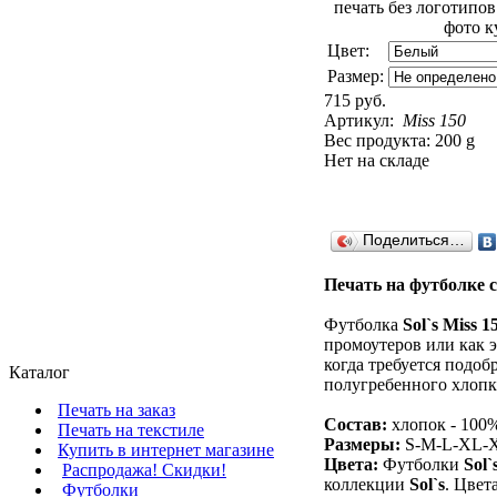
Цвет:
Размер:
715 руб.
Артикул:
Miss 150
Вес продукта: 200 g
Нет на складе
Поделиться…
Печать на футболке с
Футболка
Sol`s Miss 1
промоутеров или как 
когда требуется подоб
Каталог
полугребенного хлопка
Печать на заказ
Состав:
хлопок - 100
Печать на текстиле
Размеры:
S-M-L-XL-
Купить в интернет магазине
Цвета:
Футболки
Sol`
Распродажа! Скидки!
коллекции
Sol`s
. Цвет
Футболки