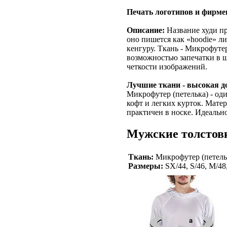
Печать логотипов и фирме
Описание:
Название худи пр
оно пишется как «hoodie» л
кенгуру. Ткань - Микрофуте
возможностью запечатки в ш
четкости изображений.
Лучшие ткани - высокая д
Микрофутер (петелька) - од
кофт и легких курток. Матер
практичен в носке. Идеальн
Мужские толстовк
Ткань:
Микрофутер (петельк
Размеры:
SX/44, S/46, M/4