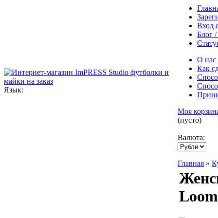
Главн
Зарег
Вход 
Блог 
Статус
О нас
Как сд
Спосо
Спосо
Язык:
Прин
Моя корзин
(пусто)
Валюта:
Главная
»
К
Женск
Loom 