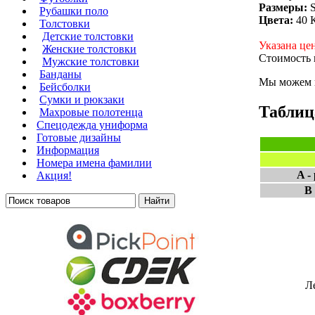
Размеры:
S
Рубашки поло
Цвета:
40 К
Толстовки
Детские толстовки
Указана це
Женские толстовки
Стоимость 
Мужские толстовки
Банданы
Мы можем н
Бейсболки
Сумки и рюкзаки
Таблиц
Махровые полотенца
Cпецодежда униформа
Готовые дизайны
Информация
Номера имена фамилии
A -
Акция!
B 
Л