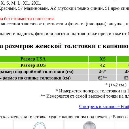
X, S, M, L, XL, 2XL.
расный, 57 Малиновый, AZ глубокий темно-синий, 51 ярко-сини
на без стоимости нанесения.
нанесения зависит от цветности и формата (площади) рисунка, ц
анести надпись, фото или логотип на толстовке при тираже от 1
а размеров женской толстовки с капюшоно
Размер USA
XS
Размер RUS
42
 размер под проймой толстовки (см)
46*
4
- размер по спинке толстовки (см)
62**
63
* (+/-2 см.)
* Измеряется поперек толстовки на 
** Измеряется от самой высокой точки на п
Смотреть в каталоге Fruit
егкая женская толстовка худи с капюшоном под печать с Вашего ф