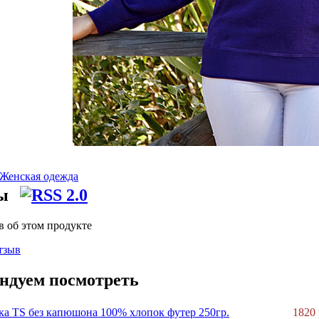
Женская одежда
вы
в об этом продукте
тзыв
ндуем посмотреть
ка TS без капюшона 100% хлопок футер 250гр.
1820 