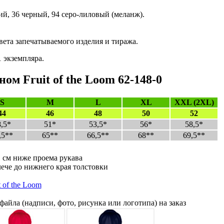
й, 36 черный, 94 серо-лиловый (меланж).
вета запечатываемого изделия и тиража.
 экземпляра.
м Fruit of the Loom 62-148-0
S
M
L
XL
XXL (2XL)
44
46
48
50
52
8,5*
51*
53,5*
56*
58,5*
,5**
65**
66,5**
68**
69,5**
1 см ниже проема рукава
лече до нижнего края толстовки
 of the Loom
айла (надписи, фото, рисунка или логотипа) на заказ