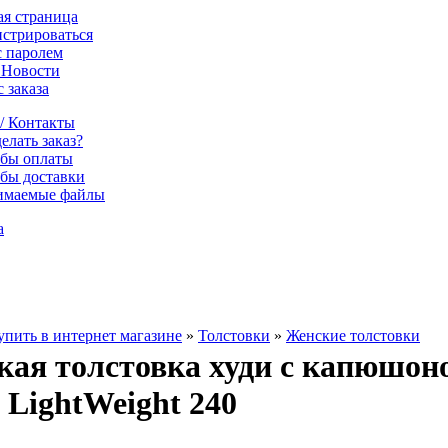
ая страница
истрироваться
с паролем
/ Новости
 заказа
 / Контакты
елать заказ?
бы оплаты
бы доставки
имаемые файлы
а
упить в интернет магазине
»
Толстовки
»
Женские толстовки
ая толстовка худи с капюшоно
LightWeight 240