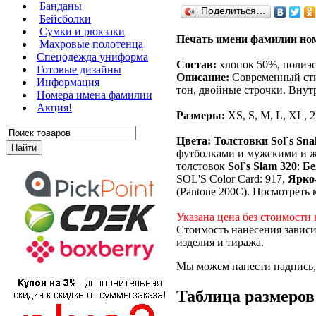
Банданы
Поделиться…
Бейсболки
Сумки и рюкзаки
Печать имени фамилии ном
Махровые полотенца
Cпецодежда униформа
Состав:
хлопок 50%, полиэст
Готовые дизайны
Описание:
Современный сти
Информация
тон, двойные строчки. Внутр
Номера имена фамилии
Акция!
Размеры:
XS, S, M, L, XL, 
Цвета:
Толстовки Sol`s Sna
футболками и мужскими и же
толстовок
Sol`s Slam 320
:
Б
SOL'S Color Card: 917,
Ярко
(Pantone 200C). Посмотреть 
Указана цена без стоимости 
Стоимость нанесения зависи
изделия и тиража.
Мы можем нанести надпись, 
Таблица размеров