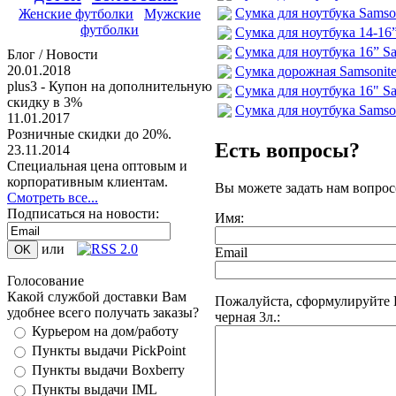
Сумка для ноутбука Samson
Женские футболки
Мужские
футболки
Сумка для ноутбука 14-16” 
Сумка для ноутбука 16” Sam
Блог / Новости
20.01.2018
Сумка дорожная Samsonite 
plus3 - Купон на дополнительную
Сумка для ноутбука 16" Sa
скидку в 3%
Сумка для ноутбука Samson
11.01.2017
Розничные скидки до 20%.
Есть вопросы?
23.11.2014
Специальная цена оптовым и
корпоративным клиентам.
Вы можете задать нам вопро
Смотреть все...
Подписаться на новости:
Имя:
или
Email
Голосование
Какой службой доставки Вам
Пожалуйста, сформулируйте В
удобнее всего получать заказы?
черная 3л.:
Курьером на дом/работу
Пункты выдачи PickPoint
Пункты выдачи Boxberry
Пункты выдачи IML