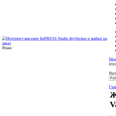
Язык:
Моя
(пу
Вал
Гла
Ж
V