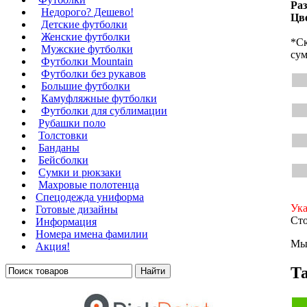
Ра
Недорого? Дешево!
Цв
Детские футболки
Женские футболки
*Ск
Мужские футболки
сум
Футболки Mountain
Футболки без рукавов
Большие футболки
Камуфляжные футболки
Футболки для сублимации
Рубашки поло
Толстовки
Банданы
Бейсболки
Сумки и рюкзаки
Махровые полотенца
Cпецодежда униформа
Ука
Готовые дизайны
Сто
Информация
Номера имена фамилии
Мы 
Акция!
Та