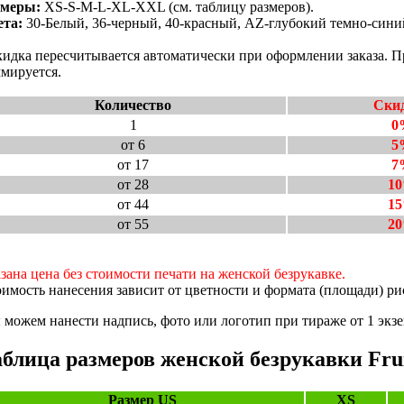
змеры:
XS-S-M-L-XL-XXL (см. таблицу размеров).
ета:
30-Белый, 36-черный, 40-красный, AZ-глубокий темно-синий
идка пересчитывается автоматически при оформлении заказа. Пр
мируется.
Количество
Ски
1
0
от 6
5
от 17
7
от 28
1
от 44
1
от 55
2
зана цена без стоимости печати на женской безрукавке.
имость нанесения зависит от цветности и формата (площади) ри
можем нанести надпись, фото или логотип при тираже от 1 экзе
блица размеров женской безрукавки Fruit
Размер US
XS