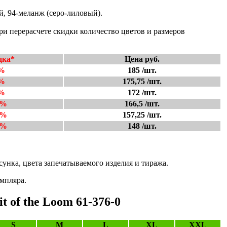
, 94-меланж (серо-лиловый).
и перерасчете скидки количество цветов и размеров
дка*
Цена руб.
%
185 /шт.
%
175,75 /шт.
%
172 /шт.
0%
166,5 /шт.
5%
157,25 /шт.
0%
148 /шт.
сунка, цвета запечатываемого изделия и тиража.
мпляра.
 of the Loom 61-376-0
S
M
L
XL
XXL