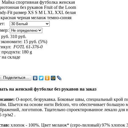
ет:
змер:
 руб.
310 руб.
экономите:
15 руб. (5%)
тикул:
FOTL 61-376-0
 продукта: 180 g
 на складе
Поделиться…
ать на женской футболке без рукавов на заказ
исание:
O-ворот, безрукавка. Боковые швы, специальный крой п
йм. Шьется на основе нити Belcoro, что обеспечивает большую м
бражений, логотипов. Тщательно спроектированное лекало для не
5 гр/м2 .
став:
хлопок - 100%. Цвет меланж* (серо-лиловый) 97% хлопок 