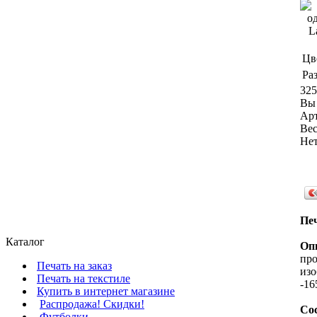
Цв
Ра
325
Вы 
Ар
Вес
Нет
Печ
Каталог
Оп
про
Печать на заказ
изо
Печать на текстиле
-16
Купить в интернет магазине
Распродажа! Скидки!
Со
Футболки