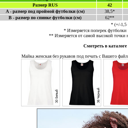
Размер RUS
42
A - размер под проймой футболки (см)
38,5*
B - размер по спинке футболки (см)
62**
* (+/-1,5
* Измеряется поперек футболки 
** Измеряется от самой высокой точки 
Смотреть в каталоге 
Майка женская без рукавов под печать с Вашего файла