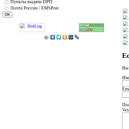
Пункты выдачи DPD
Почта России / EMSPost
Е
Вы 
Им
Ema
Пож
Ves