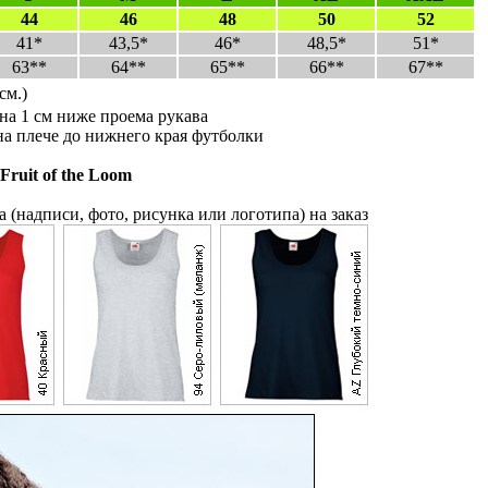
44
46
48
50
52
41*
43,5*
46*
48,5*
51*
63**
64**
65**
66**
67**
 см.)
на 1 см ниже проема рукава
на плече до нижнего края футболки
Fruit of the Loom
 (надписи, фото, рисунка или логотипа) на заказ