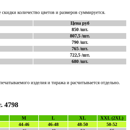
 скидки количество цветов и размеров суммируется.
Цена руб
850 /шт.
807,5 /шт.
790 /шт.
765 /шт.
722,5 /шт.
680 /шт.
апечатываемого изделия и тиража и расчитывается отдельно.
. 4798
M
L
XL
XXL (2XL)
44-46
46-48
48-50
50-52