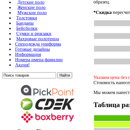
образец.
Детские поло
Женские поло
*Скидка
пересчит
Мужские поло
Толстовки
Банданы
Бейсболки
Сумки и рюкзаки
Махровые полотенца
Cпецодежда униформа
Готовые дизайны
Информация
Номера имена фамилии
Акция!
Указана цена без 
Стоимость нанесен
Мы можем нанести
Таблица раз