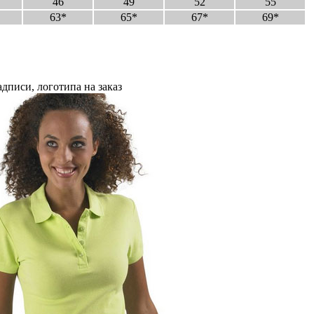
46
49
52
55
63*
65*
67*
69*
дписи, логотипа на заказ