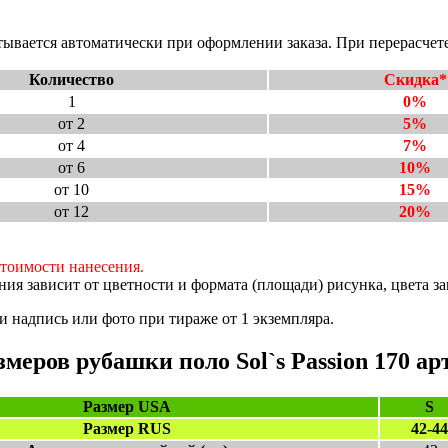
ывается автоматически при оформлении заказа. При перерасчете
Количество
Скидка*
1
0%
от 2
5%
от 4
7%
от 6
10%
от 10
15%
от 12
20%
стоимости нанесения.
ия зависит от цветности и формата (площади) рисунка, цвета з
 надпись или фото при тираже от 1 экземпляра.
меров рубашки поло Sol`s Passion 170 арт
Размер USA
S
Размер RUS
42-44