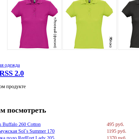
ая одежда
том продукте
м посмотреть
s Buffalo 260 Cotton
495 руб.
мужская Sol`s Summer 170
1195 руб.
ка поло RedFort Lady 205
1370 руб.