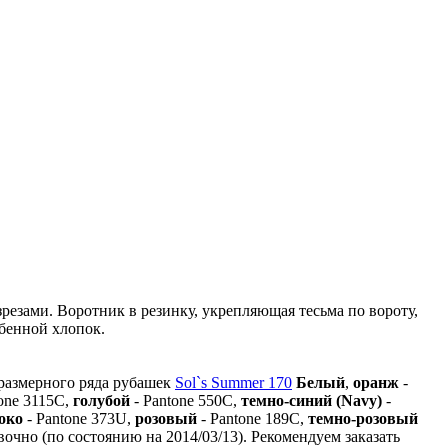
езами. Воротник в резинку, укрепляющая тесьма по вороту,
ебенной хлопок.
размерного ряда рубашек
Sol`s Summer 170
Белый
,
оранж
-
one 3115C,
голубой
- Pantone 550C,
темно-синий (Navy)
-
око
- Pantone 373U,
розовый
- Pantone 189C,
темно-розовый
очно (по состоянию на 2014/03/13). Рекомендуем заказать