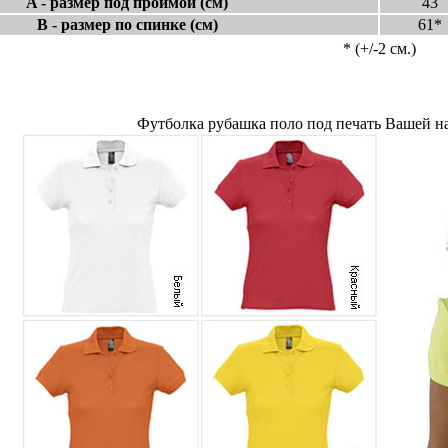
A - размер под проймой (см)
43
B - размер по спинке (см)
61*
* (+/-2 см.)
Футболка рубашка поло под печать Вашей на