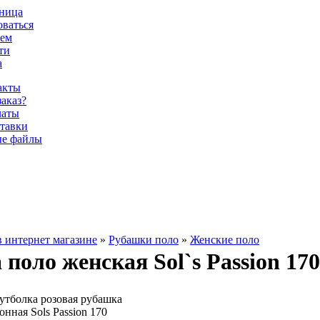
аница
оваться
лем
ти
а
акты
заказ?
латы
тавки
е файлы
в интернет магазине
»
Рубашки поло
»
Женские поло
поло женская Sol`s Passion 170