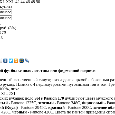
.
 руб. (8%)
 170
 g
…
ой футболке поло логотипа или фирменной надписи
енный женственный силуэт, низ изделия прямой с боковыми разр
о рукаву. Планка с 4 перламутровыми пуговицами тон в тон. Гр
100%, пике.
, XL, 2XL.
ских рубашек поло
Sol`s Passion 170
дублируют цвета мужского 
лтый
- Pantone 1225C,
зеленый
- Pantone 348C,
бирюзовый
- Pant
ий (Royal)
- Pantone 2945C,
красный
- Pantone 200C,
зеленое ябл
e 426C,
черный
- Pantone 426C. Цвета по пантон приведены справ