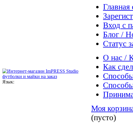
Главная 
Зарегис
Вход с 
Блог / Н
Статус з
О нас / 
Как сдел
Способы
Язык:
Способы
Приним
Моя корзин
(пусто)