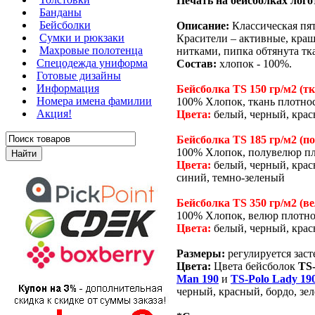
Печать на бейсболках лого
Банданы
Бейсболки
Описание:
Классическая пят
Сумки и рюкзаки
Красители – активные, краш
Махровые полотенца
нитками, пипка обтянута тк
Cпецодежда униформа
Состав:
хлопок - 100%.
Готовые дизайны
Информация
Бейсболка TS 150 гр/м2 (тк
Номера имена фамилии
100% Хлопок, ткань плотнос
Акция!
Цвета:
белый, черный, крас
Бейсболка TS 185 гр/м2 (п
100% Хлопок, полувелюр пло
Цвета:
белый, черный, крас
синий, темно-зеленый
Бейсболка TS 350 гр/м2 (в
100% Хлопок, велюр плотнос
Цвета:
белый, черный, крас
Размеры:
регулируется заст
Цвета:
Цвета бейсболок
TS-
Man 190
и
TS-Polo Lady 19
черный, красный, бордо, зе