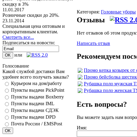
скидку в 3%
11.01.2017
Категория:
Головные уборы
Розничные скидки до 20%.
Отзывы
23.11.2014
Специальная цена оптовым и
корпоративным клиентам.
Нет отзывов об этом продук
Смотреть все...
Подписаться на новости:
Написать отзыв
Рекомендуем пос
или
Голосование
Промо кепка козырек от 
Какой службой доставки Вам
Промо бейсболка шестикл
удобнее всего получать заказы?
Курьером на дом/работу
Рубашка поло мужская T
Пункты выдачи PickPoint
Рубашка поло женская TS
Пункты выдачи Boxberry
Есть вопросы?
Пункты выдачи IML
Пункты выдачи СДЭК
Пункты выдачи DPD
Вы можете задать нам вопр
Почта России / EMSPost
Имя: