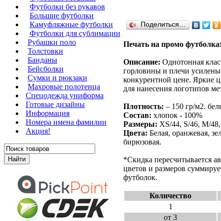
Футболки без рукавов
Большие футболки
Камуфляжные футболки
Поделиться…
Футболки для сублимации
Рубашки поло
Печать на промо футболках
Толстовки
Банданы
Описание:
Однотонная класс
Бейсболки
горловины и плечи усилены 
Сумки и рюкзаки
конкурентной цене. Яркие 
Махровые полотенца
для нанесения логотипов ме
Cпецодежда униформа
Готовые дизайны
Плотность:
– 150 гр/м2. бел
Информация
Состав:
хлопок - 100%
Номера имена фамилии
Размеры:
XS/44, S/46, M/48
Акция!
Цвета:
Белая, оранжевая, зел
бирюзовая.
*Скидка пересчитывается ав
цветов и размеров суммируе
футболок.
Количество
1
от 3