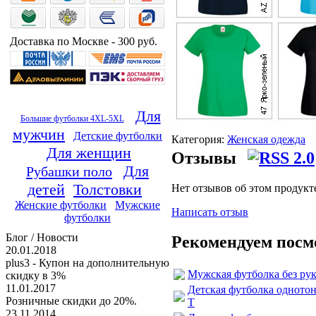
Доставка по Москве - 300 руб.
Для
Большие футболки 4XL-5XL
мужчин
Детские футболки
Категория:
Женская одежда
Для женщин
Отзывы
Для
Рубашки поло
детей
Толстовки
Нет отзывов об этом продукт
Женские футболки
Мужские
Написать отзыв
футболки
Блог / Новости
Рекомендуем посм
20.01.2018
plus3 - Купон на дополнительную
Мужская футболка без рука
скидку в 3%
11.01.2017
Детская футболка однотонн
Розничные скидки до 20%.
T
23.11.2014