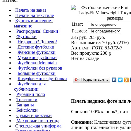
Каталог
Печать на заказ
Печать на текстиле
Купить в интернет
Цвет:
магазине
Размер:
Распродажа! Скидки!
Футболки
335 руб.
265 руб.
Недорого? Дешево!
Вы экономите:
70 руб. (21%)
Детские футболки
Артикул:
FOTL 61-372-0
Женские футболки
Вес продукта: 200 g
Мужские футболки
Нет на складе
Футболки Mountain
Футболки без рукавов
Большие футболки
Камуфляжные футболки
Поделиться…
Футболки для
сублимации
Рубашки поло
Толстовки
Печать надписи, фото или л
Банданы
Бейсболки
Состав:
100% хлопок*, нить B
Сумки и рюкзаки
Махровые полотенца
Описание:
Классическая фут
Cпецодежда униформа
линия приталенности и удлин