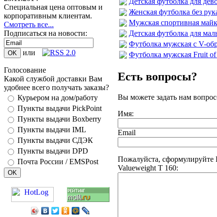
Детская футболка для девоч
Специальная цена оптовым и
Женская футболка без рукав
корпоративным клиентам.
Мужская спортивная майка F
Смотреть все...
Детская футболка для маль
Подписаться на новости:
Футболка мужская с V-обр
или
Футболка мужская Fruit of
Голосование
Есть вопросы?
Какой службой доставки Вам
удобнее всего получать заказы?
Вы можете задать нам вопро
Курьером на дом/работу
Пункты выдачи PickPoint
Имя:
Пункты выдачи Boxberry
Пункты выдачи IML
Email
Пункты выдачи СДЭК
Пункты выдачи DPD
Пожалуйста, сформулируйте В
Почта России / EMSPost
Valueweight T 160: