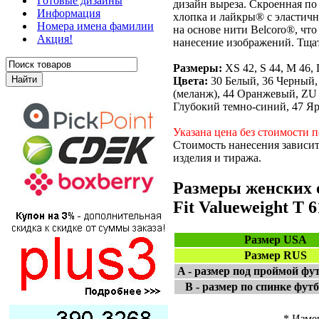
Готовые дизайны
дизайн выреза. Скроенная п
Информация
хлопка и лайкры® с эластичн
Номера имена фамилии
на основе нити Belcoro®, что
Акция!
нанесение изображений. Тщат
Размеры:
XS 42, S 44, M 46, 
Цвета:
30 Белый, 36 Черный,
(меланж), 44 Оранжевый, ZU
Глубокий темно-синий, 47 Яр
Указана цена без стоимости п
Стоимость нанесения зависит
изделия и тиража.
Размеры женских о
Fit Valueweight T 6
Размер USA
Размер RUS
A - размер под проймой фу
B - размер по спинке футб
* Изме