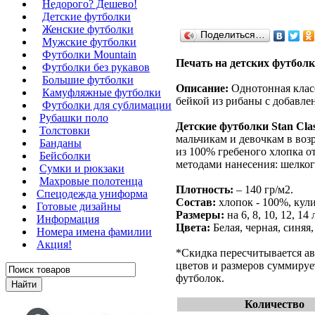
Недорого? Дешево!
Детские футболки
Женские футболки
Поделиться…
Мужские футболки
Футболки Mountain
Печать на детских футболк
Футболки без рукавов
Большие футболки
Описание:
Однотонная класс
Камуфляжные футболки
бейкой из рибаны с добавле
Футболки для сублимации
Рубашки поло
Детские футболки Stan Clas
Толстовки
мальчикам и девочкам в возр
Банданы
из 100% гребеного хлопка о
Бейсболки
методами нанесения: шелког
Сумки и рюкзаки
Махровые полотенца
Плотность:
– 140 гр/м2.
Cпецодежда униформа
Состав:
хлопок - 100%, кули
Готовые дизайны
Размеры:
на 6, 8, 10, 12, 14 
Информация
Цвета:
Белая, черная, синяя,
Номера имена фамилии
Акция!
*Скидка пересчитывается ав
цветов и размеров суммируе
футболок.
Количество