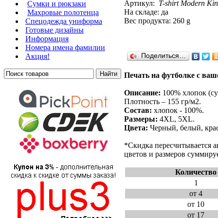
Артикул:
T-shirt Modern Kin
Сумки и рюкзаки
На складе: да
Махровые полотенца
Вес продукта: 260 g
Cпецодежда униформа
Готовые дизайны
Информация
Номера имена фамилии
Акция!
Поделиться…
Печать на футболке с ваше
Описание:
100% хлопок (су
Плотность – 155 гр/м2.
Состав:
хлопок - 100%.
Размеры:
4XL, 5XL.
Цвета:
Черный, белый, крас
*Скидка пересчитывается а
цветов и размеров суммируе
Количество
1
от 4
от 10
от 17