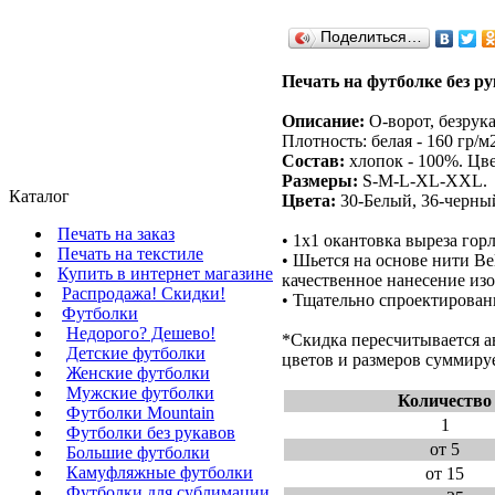
Поделиться…
Печать на футболке без ру
Описание:
O-ворот, безрук
Плотность: белая - 160 гр/м2
Состав:
хлопок - 100%. Цв
Размеры:
S-M-L-XL-XXL.
Каталог
Цвета:
30-Белый, 36-черный
Печать на заказ
• 1х1 окантовка выреза го
Печать на текстиле
• Шьется на основе нити Be
Купить в интернет магазине
качественное нанесение из
Распродажа! Скидки!
• Тщательно спроектированн
Футболки
Недорого? Дешево!
*Скидка пересчитывается а
Детские футболки
цветов и размеров суммируе
Женские футболки
Мужские футболки
Количество
Футболки Mountain
1
Футболки без рукавов
от 5
Большие футболки
Камуфляжные футболки
от 15
Футболки для сублимации