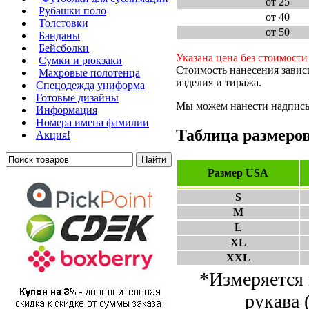
от 25
Рубашки поло
от 40
Толстовки
от 50
Банданы
Бейсболки
Указана цена без стоимости
Сумки и рюкзаки
Стоимость нанесения завис
Махровые полотенца
изделия и тиража.
Cпецодежда униформа
Готовые дизайны
Мы можем нанести надпись 
Информация
Номера имена фамилии
Таблица размеро
Акция!
Размер USA
S
M
L
XL
XXL
*Измеряется 
рукава 