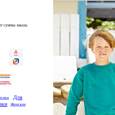
т суммы заказа.
Для
болки
вки
Женские