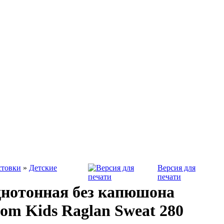
стовки
»
Детские
Версия для
печати
днотонная без капюшона
Loom Kids Raglan Sweat 280