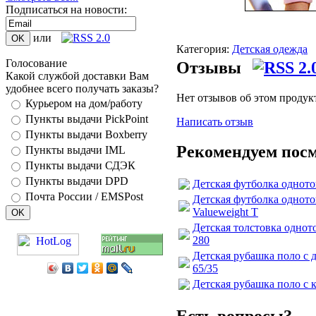
Подписаться на новости:
или
Категория:
Детская одежда
Голосование
Отзывы
Какой службой доставки Вам
удобнее всего получать заказы?
Нет отзывов об этом продук
Курьером на дом/работу
Пункты выдачи PickPoint
Написать отзыв
Пункты выдачи Boxberry
Рекомендуем пос
Пункты выдачи IML
Пункты выдачи СДЭК
Пункты выдачи DPD
Детская футболка одното
Почта России / EMSPost
Детская футболка однотон
Valueweight T
Детская толстовка одното
280
Детская рубашка поло с д
65/35
Детская рубашка поло с к
Есть вопросы?