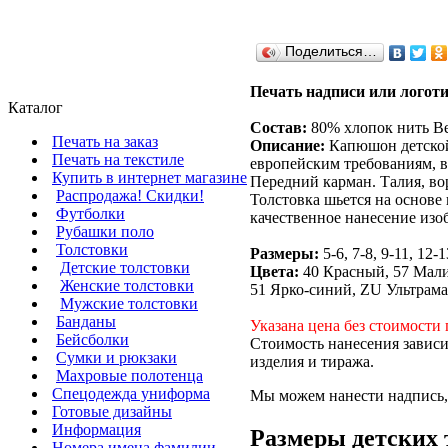
Поделиться…
Печать надписи или логоти
Каталог
Состав:
80% хлопок нить Bel
Печать на заказ
Описание:
Капюшон детской
Печать на текстиле
европейским требованиям, 
Купить в интернет магазине
Передний карман. Талия, во
Распродажа! Скидки!
Толстовка шьется на основе 
Футболки
качественное нанесение изо
Рубашки поло
Толстовки
Размеры:
5-6, 7-8, 9-11, 12-1
Детские толстовки
Цвета:
40 Красный, 57 Мали
Женские толстовки
51 Ярко-синий, ZU Ультрама
Мужские толстовки
Банданы
Указана цена без стоимости 
Бейсболки
Стоимость нанесения зависи
Сумки и рюкзаки
изделия и тиража.
Махровые полотенца
Cпецодежда униформа
Мы можем нанести надпись, 
Готовые дизайны
Информация
Размеры детских 
Номера имена фамилии