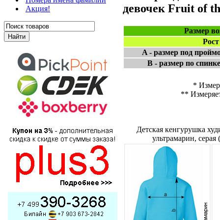
девочек Fruit of t
Акция!
Размер во
Рост
A - размер под пройм
B - размер по спинк
* Измер
** Измеряе
Детская кенгурушка худи
ультрамарин, серая 