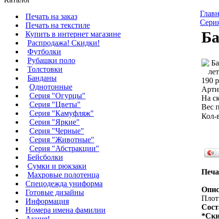
Главн
Печать на заказ
Сери
Печать на текстиле
Ба
Купить в интернет магазине
Распродажа! Скидки!
Футболки
Рубашки поло
Толстовки
Банданы
190 р
Однотонные
Арти
Серия "Огурцы"
На ск
Серия "Цветы"
Вес п
Серия "Камуфляж"
Кол-
Серия "Яркие"
Серия "Черные"
Серия "Животные"
Серия "Абстракции"
Бейсболки
Сумки и рюкзаки
Печа
Махровые полотенца
Cпецодежда униформа
Опис
Готовые дизайны
Плотн
Информация
Сост
Номера имена фамилии
*Ски
Акция!