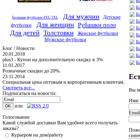
Б
Б
Б
Для мужчин
Детские
Большие футболки 4XL-5XL
Б
Для женщин
Рубашки поло
футболки
Б
Для детей
Толстовки
Женские футболки
Б
Мужские футболки
Б
Блог / Новости
Б
20.01.2018
Б
plus3 - Купон на дополнительную скидку в 3%
Б
11.01.2017
Розничные скидки до 20%.
Ес
23.11.2014
Специальная цена оптовым и корпоративным клиентам.
Смотреть все...
Вы м
Подписаться на новости:
Имя:
или
Emai
Голосование
Какой службой доставки Вам удобнее всего получать
заказы?
Пожа
Курьером на дом/работу
сине