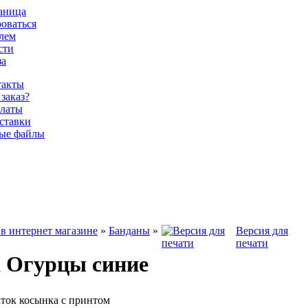
раница
роваться
олем
сти
за
такты
 заказ?
латы
ставки
ые файлы
в интернет магазине
»
Банданы
»
Версия для
печати
 Огурцы синие