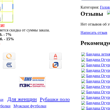
Категория:
Голов
Отзывы
Нет отзывов об э
И!
ется скидка от суммы заказа.
Написать отзыв
б. - 7%
б. - 15%
Рекоменду
%
Бандана летня
Бандана Огур
Бандана Огу
Бандана Огур
Бандана Огур
Бандана Огу
Бандана Огур
Бандана Огур
Бандана Огур
Для женщин
Рубашки поло
ки
Бандана Огур
тболки
Мужские футболки
Бандана Огур