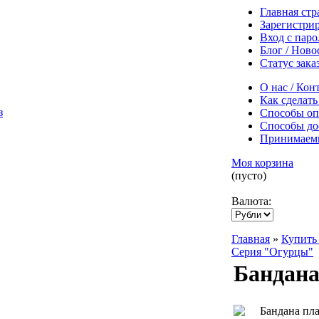
Главная ст
Зарегистри
Вход с пар
Блог / Ново
Статус зака
О нас / Кон
Как сделать
Способы оп
Способы до
Принимаем
Моя корзина
(пусто)
Валюта:
Главная
»
Купить 
Серия "Огурцы"
Бандана