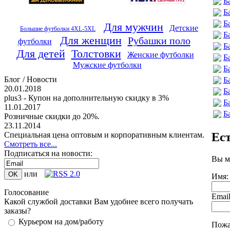
Б
Б
Б
Для мужчин
Детские
Большие футболки 4XL-5XL
Б
Для женщин
Рубашки поло
футболки
Б
Для детей
Толстовки
Женские футболки
Б
Мужские футболки
Б
Блог / Новости
Б
20.01.2018
Б
plus3 - Купон на дополнительную скидку в 3%
Б
11.01.2017
Б
Розничные скидки до 20%.
23.11.2014
Ес
Специальная цена оптовым и корпоративным клиентам.
Смотреть все...
Подписаться на новости:
Вы м
или
Имя:
Голосование
Emai
Какой службой доставки Вам удобнее всего получать
заказы?
Курьером на дом/работу
Пожа