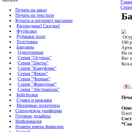
Главн
Сери
Печать на заказ
Ба
Печать на текстиле
Купить в интернет магазине
Распродажа! Скидки!
Футболки
Рубашки поло
Толстовки
190 р
Банданы
Арти
Однотонные
На ск
Серия "Огурцы"
Вес п
Серия "Цветы"
Кол-
Серия "Камуфляж"
Серия "Яркие"
Серия "Черные"
Серия "Животные"
Серия "Абстракции"
Бейсболки
Печа
Сумки и рюкзаки
Махровые полотенца
Опис
Cпецодежда униформа
Плотн
Готовые дизайны
Сост
Информация
*Ски
Номера имена фамилии
Акция!