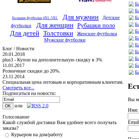
Б
Б
Для мужчин
Б
Детские
Большие футболки 4XL-5XL
Для женщин
Б
Рубашки поло
футболки
Б
Для детей
Толстовки
Женские футболки
Б
Мужские футболки
Б
Блог / Новости
Б
20.01.2018
Б
plus3 - Купон на дополнительную скидку в 3%
Б
11.01.2017
Розничные скидки до 20%.
Б
23.11.2014
Специальная цена оптовым и корпоративным клиентам.
Ес
Смотреть все...
Подписаться на новости:
Вы м
или
Имя:
Голосование
Emai
Какой службой доставки Вам удобнее всего получать
заказы?
Курьером на дом/работу