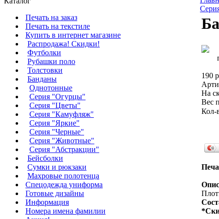
Каталог
Сери
Печать на заказ
Ба
Печать на текстиле
Купить в интернет магазине
Распродажа! Скидки!
Футболки
Рубашки поло
Толстовки
190 р
Банданы
Арти
Однотонные
На ск
Серия "Огурцы"
Вес п
Серия "Цветы"
Кол-
Серия "Камуфляж"
Серия "Яркие"
Серия "Черные"
Серия "Животные"
Серия "Абстракции"
Бейсболки
Сумки и рюкзаки
Печа
Махровые полотенца
Cпецодежда униформа
Опис
Готовые дизайны
Плотн
Информация
Сост
Номера имена фамилии
*Ски