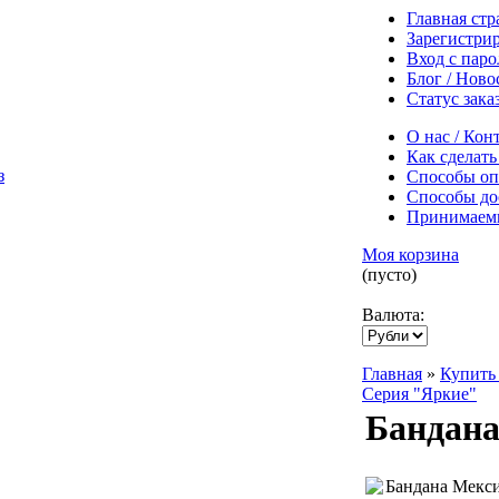
Главная ст
Зарегистри
Вход с пар
Блог / Ново
Статус зака
О нас / Кон
Как сделать
Способы оп
Способы до
Принимаем
Моя корзина
(пусто)
Валюта:
Главная
»
Купить 
Серия "Яркие"
Бандана