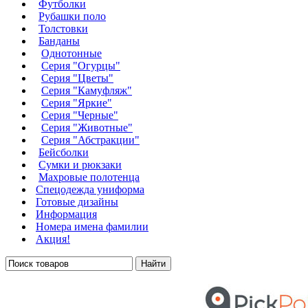
Футболки
Рубашки поло
Толстовки
Банданы
Однотонные
Серия "Огурцы"
Серия "Цветы"
Серия "Камуфляж"
Серия "Яркие"
Серия "Черные"
Серия "Животные"
Серия "Абстракции"
Бейсболки
Сумки и рюкзаки
Махровые полотенца
Cпецодежда униформа
Готовые дизайны
Информация
Номера имена фамилии
Акция!