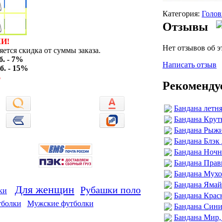
Категория:
Голов
Отзывы
И!
Нет отзывов об э
ется скидка от суммы заказа.
б. - 7%
Написать отзыв
б. - 15%
%
Рекоменду
Бандана летня
Бандана Крут
Бандана Рыжи
Бандана Блэк
Бандана Ночн
Бандана Прав
Бандана Мух
Бандана Ямай
Для женщин
Рубашки поло
ки
Бандана Крас
тболки
Мужские футболки
Бандана Сини
Бандана Мир, 