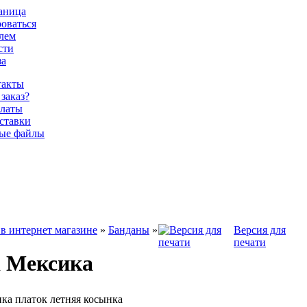
раница
роваться
олем
сти
за
такты
 заказ?
латы
ставки
ые файлы
в интернет магазине
»
Банданы
»
Версия для
печати
 Мексика