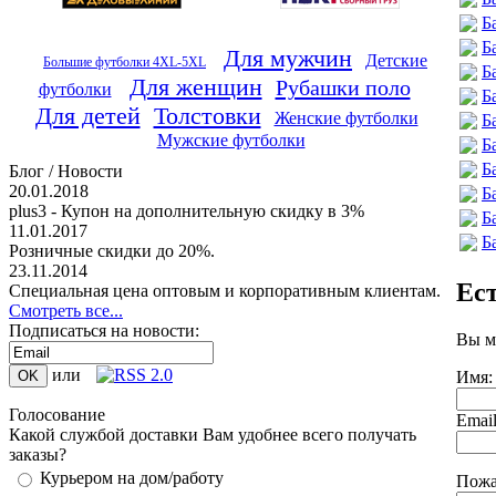
Б
Б
Для мужчин
Детские
Большие футболки 4XL-5XL
Б
Для женщин
Рубашки поло
футболки
Б
Для детей
Толстовки
Женские футболки
Б
Мужские футболки
Б
Б
Блог / Новости
20.01.2018
Б
plus3 - Купон на дополнительную скидку в 3%
Б
11.01.2017
Б
Розничные скидки до 20%.
23.11.2014
Ес
Специальная цена оптовым и корпоративным клиентам.
Смотреть все...
Подписаться на новости:
Вы м
или
Имя:
Голосование
Emai
Какой службой доставки Вам удобнее всего получать
заказы?
Курьером на дом/работу
Пожа