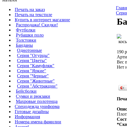
Главн
Печать на заказ
Сери
Печать на текстиле
Ба
Купить в интернет магазине
Распродажа! Скидки!
Футболки
Рубашки поло
Толстовки
Банданы
Однотонные
190 р
Серия "Огурцы"
Арти
Серия "Цветы"
Вес п
Серия "Камуфляж"
Нет 
Серия "Яркие"
Серия "Черные"
Серия "Животные"
Серия "Абстракции"
Бейсболки
Сумки и рюкзаки
Печа
Махровые полотенца
Cпецодежда униформа
Опис
Готовые дизайны
Плотн
Информация
Сост
Номера имена фамилии
*Ски
Акция!