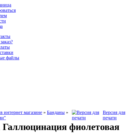
раница
роваться
олем
сти
за
такты
 заказ?
латы
ставки
ые файлы
в интернет магазине
»
Банданы
»
Версия для
ии"
печати
 Галлюцинация фиолетовая