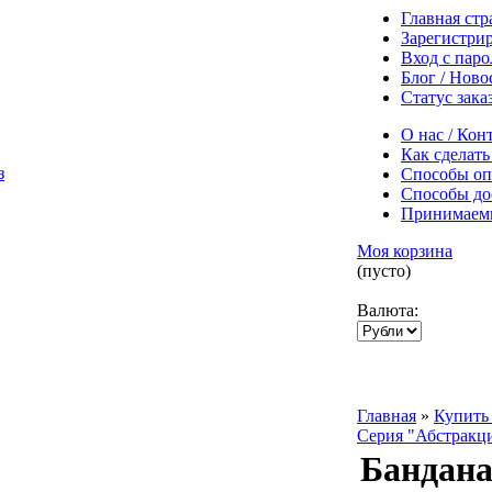
Главная ст
Зарегистри
Вход с пар
Блог / Ново
Статус зака
О нас / Кон
Как сделать
Способы оп
Способы до
Принимаем
Моя корзина
(пусто)
Валюта:
Главная
»
Купить 
Серия "Абстракц
Бандана