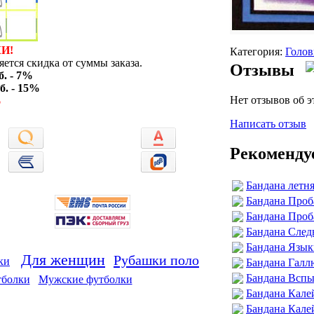
И!
Категория:
Голов
ется скидка от суммы заказа.
Отзывы
б. - 7%
б. - 15%
Нет отзывов об э
%
Написать отзыв
Рекоменду
Бандана летня
Бандана Проб
Бандана Проб
Бандана След
Бандана Язык
Для женщин
Рубашки поло
ки
Бандана Галл
Бандана Вспы
тболки
Мужские футболки
Бандана Кале
Бандана Кале