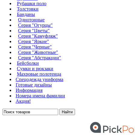
Рубашки поло
Толстовки
Банданы
Однотонные
Серия "Огурцы"
Серия "Цветы"
Серия "Камуфляж"
Серия "Яркие"
Серия "Черные"
Серия "Животные"
Серия "Абстракции"
Бейсболки
Сумки и рюкзаки
Махровые полотенца
Cпецодежда униформа
Готовые дизайны
Информация
Номера имена фамилии
Акция!