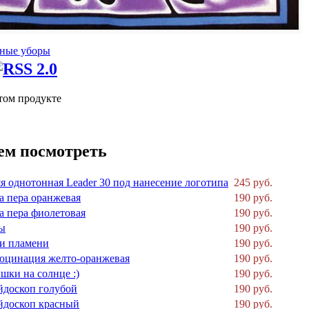
ные уборы
том продукте
ем посмотреть
я однотонная Leader 30 под нанесение логотипа
245 руб.
а пера оранжевая
190 руб.
а пера фиолетовая
190 руб.
ы
190 руб.
и пламени
190 руб.
юцинация желто-оранжевая
190 руб.
шки на солнце :)
190 руб.
йдоскоп голубой
190 руб.
йдоскоп красный
190 руб.