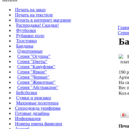
Печать на заказ
Печать на текстиле
Купить в интернет магазине
Распродажа! Скидки!
Главн
Футболки
Сери
Рубашки поло
Б
Толстовки
Банданы
Однотонные
Серия "Огурцы"
Серия "Цветы"
Серия "Камуфляж"
Серия "Яркие"
190 р
Серия "Черные"
Арти
Серия "Животные"
На ск
Серия "Абстракции"
Вес п
Бейсболки
Кол-
Сумки и рюкзаки
Махровые полотенца
Cпецодежда униформа
Готовые дизайны
Информация
Номера имена фамилии
Печа
Акция!