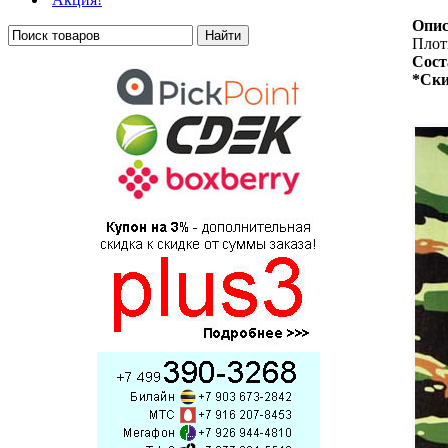
Опис
Плотн
Сост
*Ски