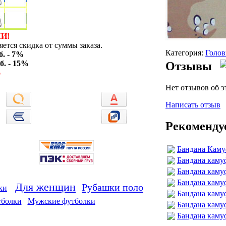
И!
ется скидка от суммы заказа.
Категория:
Голов
б. - 7%
б. - 15%
Отзывы
%
Нет отзывов об э
Написать отзыв
Рекоменду
Бандана Каму
Бандана каму
Бандана каму
Бандана кам
Для женщин
Рубашки поло
ки
Бандана каму
тболки
Мужские футболки
Бандана каму
Бандана каму