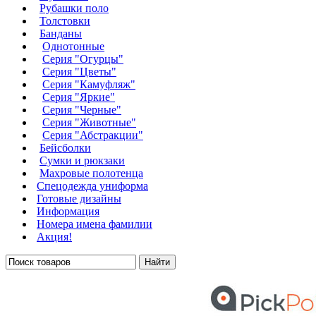
Рубашки поло
Толстовки
Банданы
Однотонные
Серия "Огурцы"
Серия "Цветы"
Серия "Камуфляж"
Серия "Яркие"
Серия "Черные"
Серия "Животные"
Серия "Абстракции"
Бейсболки
Сумки и рюкзаки
Махровые полотенца
Cпецодежда униформа
Готовые дизайны
Информация
Номера имена фамилии
Акция!