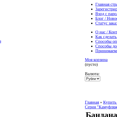
Главная ст
Зарегистри
Вход с пар
Блог / Ново
Статус зака
О нас / Кон
Как сделать
Способы оп
Способы до
Принимаем
Моя корзина
(пусто)
Валюта:
Главная
»
Купить 
Серия "Камуфля
Бандана