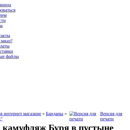
раница
роваться
олем
сти
за
такты
 заказ?
латы
ставки
ые файлы
в интернет магазине
»
Банданы
»
Версия для
ж"
печати
 камуфляж Буря в пустыне