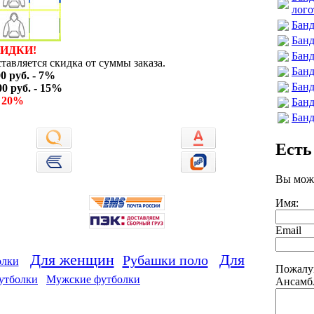
лого
Банд
Банд
КИДКИ!
Банд
тавляется скидка от суммы заказа.
Банд
00 руб. - 7%
Банд
00 руб. - 15%
-
20%
Банд
Банд
Есть
Вы може
Имя:
Email
Для женщин
Для
Рубашки поло
олки
Пожалуй
утболки
Мужские футболки
Ансамбл