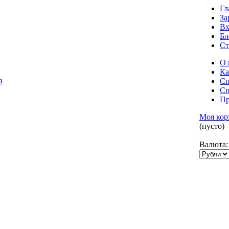
Гл
За
Вх
Бл
Ст
О 
Ка
Сп
Сп
Пр
Моя кор
(пусто)
Валюта: