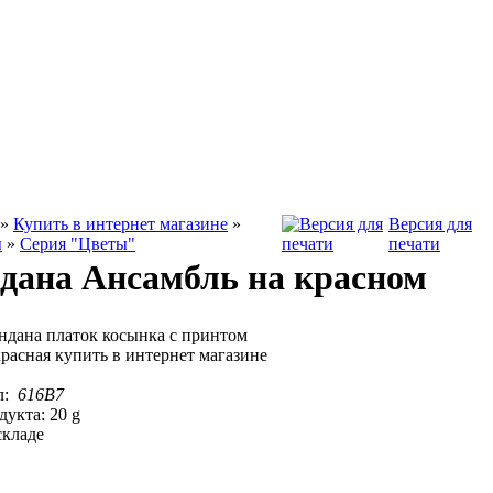
»
Купить в интернет магазине
»
Версия для
ы
»
Серия "Цветы"
печати
дана Ансамбль на красном
.
л:
616B7
дукта: 20 g
складе