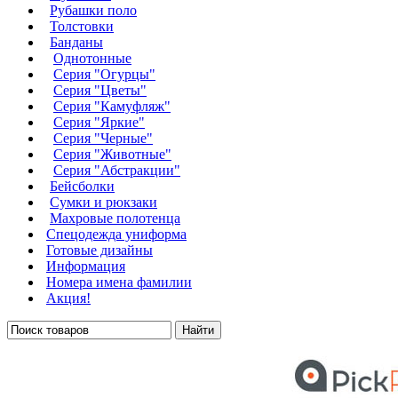
Рубашки поло
Толстовки
Банданы
Однотонные
Серия "Огурцы"
Серия "Цветы"
Серия "Камуфляж"
Серия "Яркие"
Серия "Черные"
Серия "Животные"
Серия "Абстракции"
Бейсболки
Сумки и рюкзаки
Махровые полотенца
Cпецодежда униформа
Готовые дизайны
Информация
Номера имена фамилии
Акция!