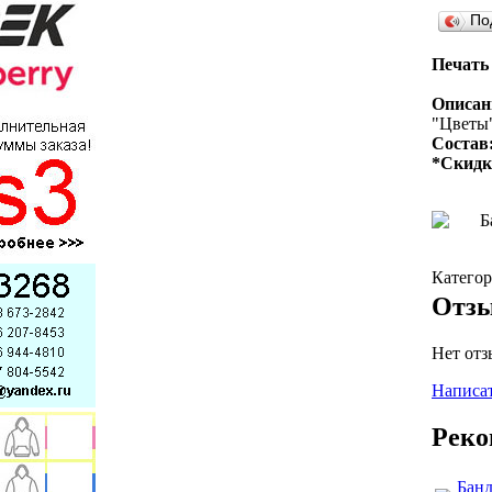
По
Печать 
Описан
"Цветы"
Состав
*Скидк
Катего
Отз
Нет отз
Написат
Реко
Банд