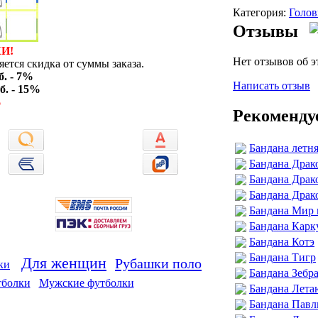
Категория:
Голов
Отзывы
И!
Нет отзывов об э
ется скидка от суммы заказа.
б. - 7%
Написать отзыв
б. - 15%
%
Рекоменду
Бандана летня
Бандана Драк
Бандана Драк
Бандана Драк
Бандана Мир 
Бандана Карк
Бандана Котэ
Бандана Тигр
Для женщин
Рубашки поло
ки
Бандана Зебр
тболки
Мужские футболки
Бандана Лета
Бандана Пав