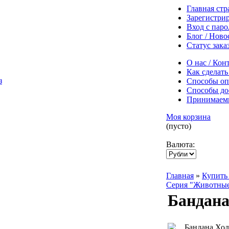
Главная ст
Зарегистри
Вход с пар
Блог / Ново
Статус зака
О нас / Кон
Как сделать
Способы оп
Способы до
Принимаем
Моя корзина
(пусто)
Валюта:
Главная
»
Купить 
Серия "Животны
Бандана