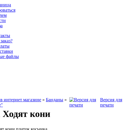
раница
роваться
олем
сти
за
такты
 заказ?
латы
ставки
ые файлы
в интернет магазине
»
Банданы
»
Версия для
е"
печати
 Ходят кони