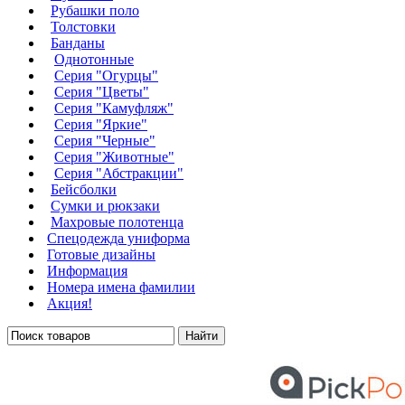
Рубашки поло
Толстовки
Банданы
Однотонные
Серия "Огурцы"
Серия "Цветы"
Серия "Камуфляж"
Серия "Яркие"
Серия "Черные"
Серия "Животные"
Серия "Абстракции"
Бейсболки
Сумки и рюкзаки
Махровые полотенца
Cпецодежда униформа
Готовые дизайны
Информация
Номера имена фамилии
Акция!