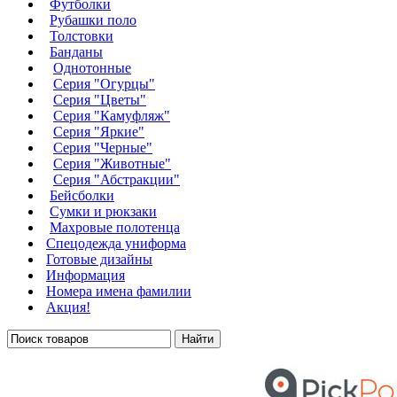
Футболки
Рубашки поло
Толстовки
Банданы
Однотонные
Серия "Огурцы"
Серия "Цветы"
Серия "Камуфляж"
Серия "Яркие"
Серия "Черные"
Серия "Животные"
Серия "Абстракции"
Бейсболки
Сумки и рюкзаки
Махровые полотенца
Cпецодежда униформа
Готовые дизайны
Информация
Номера имена фамилии
Акция!