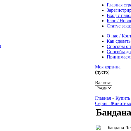
Главная ст
Зарегистри
Вход с пар
Блог / Ново
Статус зака
О нас / Кон
Как сделать
Способы оп
Способы до
Принимаем
Моя корзина
(пусто)
Валюта:
Главная
»
Купить 
Серия "Животны
Бандан