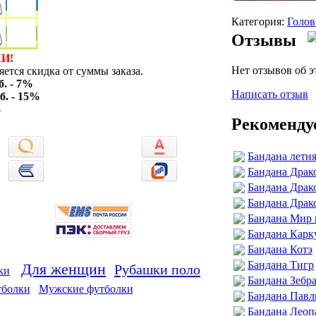
Категория:
Голов
Отзывы
И!
Нет отзывов об э
ется скидка от суммы заказа.
б. - 7%
Написать отзыв
б. - 15%
%
Рекоменду
Бандана летня
Бандана Драк
Бандана Драк
Бандана Драк
Бандана Мир 
Бандана Карк
Бандана Котэ
Бандана Тигр
Для женщин
Рубашки поло
ки
Бандана Зебр
тболки
Мужские футболки
Бандана Пав
Бандана Леоп