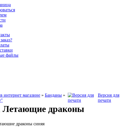
раница
роваться
олем
сти
за
такты
 заказ?
латы
ставки
ые файлы
в интернет магазине
»
Банданы
»
Версия для
е"
печати
а Летающие драконы