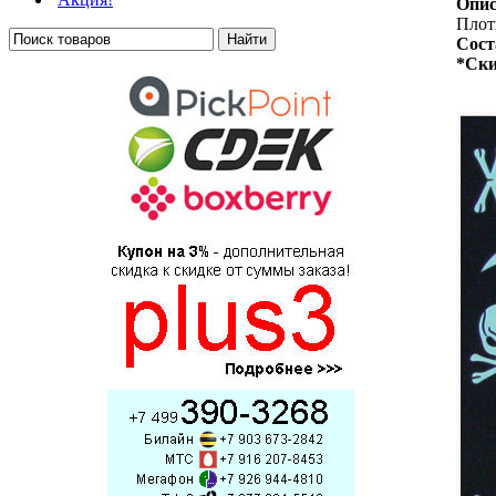
Опис
Плотн
Сост
*Ски