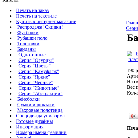
Печать на заказ
Печать на текстиле
Купить в интернет магазине
Главн
Распродажа! Скидки!
Сери
Футболки
Ба
Рубашки поло
Толстовки
Банданы
Однотонные
Серия "Огурцы"
Серия "Цветы"
190 р
Серия "Камуфляж"
Арти
Серия "Яркие"
На ск
Серия "Черные"
Вес п
Серия "Животные"
Кол-
Серия "Абстракции"
Бейсболки
Сумки и рюкзаки
Махровые полотенца
Cпецодежда униформа
Готовые дизайны
Информация
Печа
Номера имена фамилии
Акция!