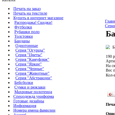
Печать на заказ
Печать на текстиле
Купить в интернет магазине
Главн
Распродажа! Скидки!
Сери
Футболки
Ба
Рубашки поло
Толстовки
Банданы
Однотонные
Серия "Огурцы"
Серия "Цветы"
190 р
Серия "Камуфляж"
Арти
Серия "Яркие"
На ск
Серия "Черные"
Вес п
Серия "Животные"
Кол-
Серия "Абстракции"
Бейсболки
Сумки и рюкзаки
Махровые полотенца
Cпецодежда униформа
Готовые дизайны
Печа
Информация
Номера имена фамилии
Опис
Акция!