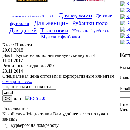
Б
Б
Для мужчин
Детские
Б
Большие футболки 4XL-5XL
Для женщин
Рубашки поло
Б
футболки
Б
Для детей
Толстовки
Женские футболки
Б
Мужские футболки
Б
Блог / Новости
20.01.2018
Ес
plus3 - Купон на дополнительную скидку в 3%
11.01.2017
Розничные скидки до 20%.
Вы м
23.11.2014
Специальная цена оптовым и корпоративным клиентам.
Имя:
Смотреть все...
Подписаться на новости:
Emai
или
Пожа
Голосование
Кита
Какой службой доставки Вам удобнее всего получать
заказы?
Курьером на дом/работу