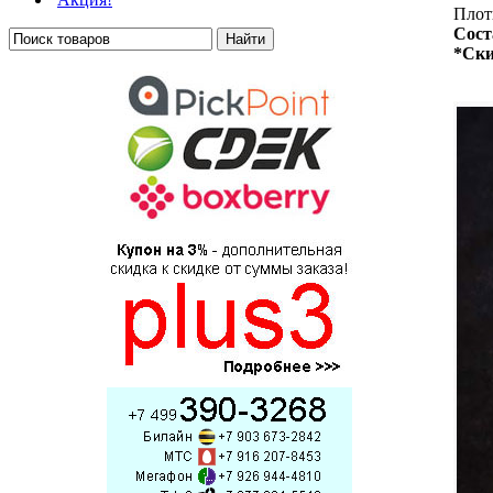
Плотн
Сост
*Ски