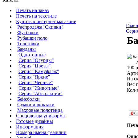
Печать на заказ
Печать на текстиле
Купить в интернет магазине
Главн
Распродажа! Скидки!
Сери
Футболки
Ба
Рубашки поло
Толстовки
Банданы
Однотонные
Серия "Огурцы"
Серия "Цветы"
190 р
Серия "Камуфляж"
Арти
Серия "Яркие"
На ск
Серия "Черные"
Вес п
Серия "Животные"
Кол-
Серия "Абстракции"
Бейсболки
Сумки и рюкзаки
Махровые полотенца
Cпецодежда униформа
Готовые дизайны
Печа
Информация
Номера имена фамилии
Опис
Акция!