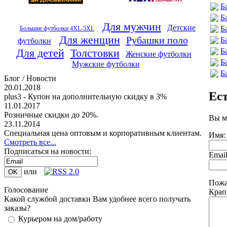
Б
Б
Для мужчин
Детские
Б
Большие футболки 4XL-5XL
Для женщин
Рубашки поло
Б
футболки
Б
Для детей
Толстовки
Женские футболки
Б
Мужские футболки
Б
Блог / Новости
20.01.2018
Ес
plus3 - Купон на дополнительную скидку в 3%
11.01.2017
Розничные скидки до 20%.
Вы м
23.11.2014
Специальная цена оптовым и корпоративным клиентам.
Имя:
Смотреть все...
Подписаться на новости:
Emai
или
Пожа
Голосование
Крап
Какой службой доставки Вам удобнее всего получать
заказы?
Курьером на дом/работу