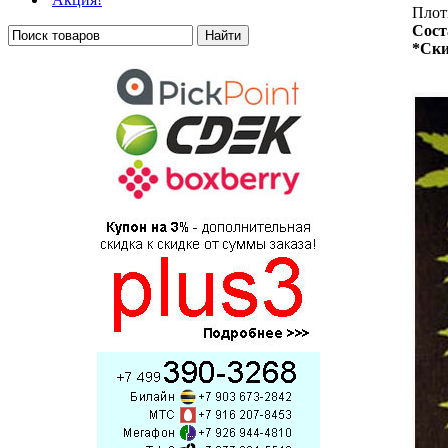
Плотн
Сост
*Ски