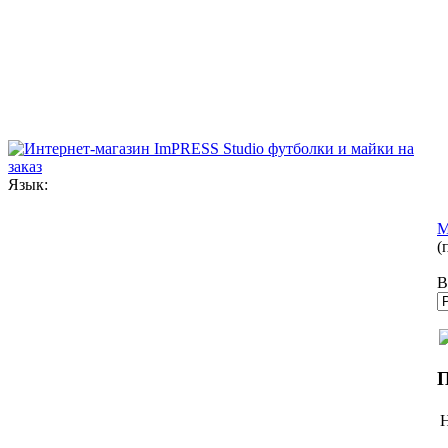
Язык:
М
(
В
П