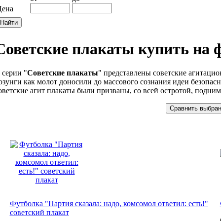
Цена
Советские плакаты купить на 
 серии "
Советские плакаты
" представлены советские агитаци
озунги как молот доносили до массового сознания идеи безопасн
оветские агит плакаты были призваны, со всей остротой, подним
Футболка "Партия сказала: надо, комсомол ответил: есть!"
советский плакат