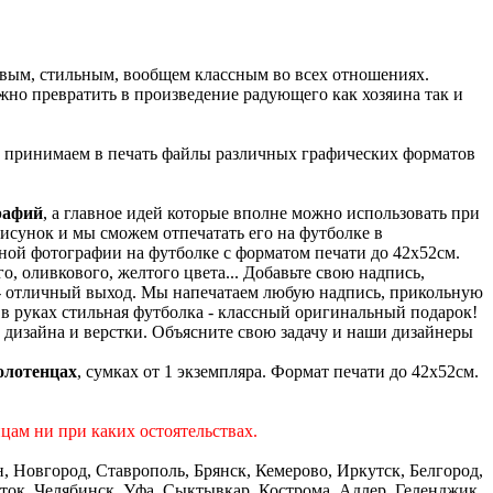
ивым, стильным, вообщем классным во всех отношениях.
жно превратить в произведение радующего как хозяина так и
мы принимаем в печать файлы различных графических форматов
рафий
, а главное идей которые вполне можно использовать при
исунок и мы сможем отпечатать его на футболке в
ой фотографии на футболке с форматом печати до 42х52см.
, оливкового, желтого цвета... Добавьте свою надпись,
 - отличный выход. Мы напечатаем любую надпись, прикольную
 в руках стильная футболка - классный оригинальный подарок!
дизайна и верстки. Объясните свою задачу и наши дизайнеры
олотенцах
, сумках от 1 экземпляра. Формат печати до 42х52см.
цам ни при каких остоятельствах.
 Новгород, Ставрополь, Брянск, Кемерово, Иркутск, Белгород,
сток, Челябинск, Уфа, Сыктывкар, Кострома, Адлер, Геленджик,