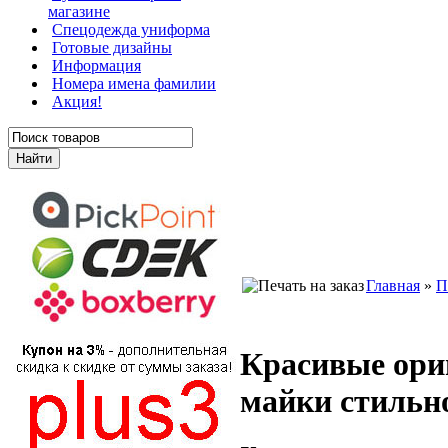
магазине
Cпецодежда униформа
Готовые дизайны
Информация
Номера имена фамилии
Акция!
Главная
»
П
Красивые ори
майки стильно