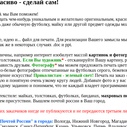
сиво - сделай сам!
 А мы Вам поможем!
адать чем-нибудь уникальным и желательно оригинальным, крас
дь даже обычную футболку, майку или другой предмет одежды мо
е, идею и... файл для печати. Для реализации Вашего замысла 
d, а так же в некоторых случаях .doc и ppt.
личны, например интернет изобилует массой
картинок и фотог
толстовках.
Если Вы художник
*
- отсканируйте Вашу картину, р
зависть друзьям.
Фотографу
*
мы можем предложить печать цветн
о-белые фотографии отпечатанные на футболках серого, бежевого
дение искусства!
Приколистам - зеленый свет!
Печать на заказ
ую и понятную очень узкому кругу людей. Добавьте фото и у вас
дому заданию и понимаем, что не каждый владеет программами 
екстиле: майках, толстовках, футболках, банданах,
махровых п
ем присутствии. Вышлем почтой россии в Ваш город.
х заказчиков нигде не публикуются и не передаются третьим ли
Почтой России" в города:
Вологда, Нижний Новгород, Магадан,
 Смоленск, Санкт-Петербург, Казань, Ульяновск, Пермь, Владиво