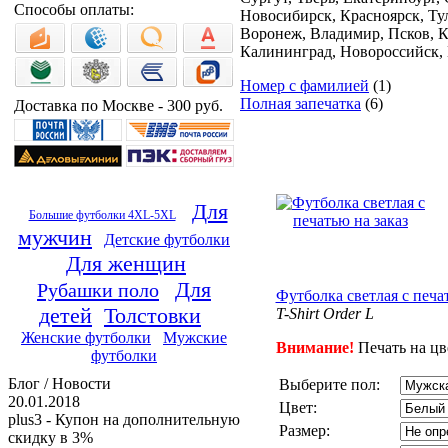
Способы оплаты:
Новосибирск, Красноярск, Тул
Воронеж, Владимир, Псков, Кр
Калининград, Новороссийск, 
Номер с фамилией
(1)
Полная запечатка
(6)
Доставка по Москве - 300 руб.
Для
Большие футболки 4XL-5XL
мужчин
Детские футболки
Для женщин
Для
Рубашки поло
Футболка светлая с печа
детей
Толстовки
T-Shirt Order L
Женские футболки
Мужские
Внимание!
Печать на ц
футболки
Блог / Новости
Выберите пол:
20.01.2018
Цвет:
plus3 - Купон на дополнительную
Размер:
скидку в 3%