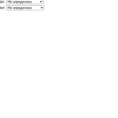
ди:
не: