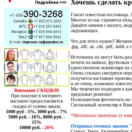
Хочешь сделать кра
Гласит известная пословица.
Многие из нас стремятся обл
Давайте начнем с малого, ве
окружающих.
Что для этого нужно? Желани
.jpg, .tiff, .ai, .cdr, .pdf, .ind
Источники их могут быть раз
печати на майках, футболках 
единственном экземпляре на 
Очень стильно смотрятся черн
получится настоящее произве
и не очень, возможно известн
Мы творчески подходим к каж
Внимание СКИДКИ!
предложат решение!
При покупке в интернет-
Полноцветная фотопечать на т
магазине предоставляется
Сигнальный экземпляр в Ваш
скидка от суммы заказа.
1000 руб - 5%, 3000 руб. - 7%
*Материалы принятые от наши
5000 руб. - 10%, 8000 руб. -
15%
Отправка готовых заказов "
10000 руб. -
20%
Сургут, Тверь, Екатеринбург,