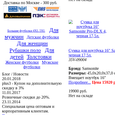
Доставка по Москве - 300 руб.
Для
Большие футболки 4XL-5XL
мужчин
Детские футболки
Для женщин
Для
Рубашки поло
Сумка для ноутбука 16" S
черная 17,5л.
детей
Толстовки
35V-09004
Женские футболки
Мужские
футболки
Брэнд:
Samsonite
Размеры:
45,0x20,0x37,0 
Блог / Новости
Вмещает ноутбук 16"
20.01.2018
Подробнее...
Цена 15920 
plus3 - Купон на дополнительную
скидку в 3%
19900 руб.
11.01.2017
Нет на складе
Розничные скидки до 20%.
23.11.2014
Специальная цена оптовым и
корпоративным клиентам.