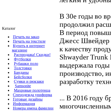
В 30е годы во 
продолжил расш
Каталог
В период повыш
Печать на заказ
Джесс Швейдер 
Печать на текстиле
Купить в интернет
к качеству проду
магазине
Распродажа! Скидки!
Shwayder Trunk 
Футболки
выдержала годы
Рубашки поло
Толстовки
производство, и
Банданы
Бейсболки
разработку техно
Сумки и рюкзаки
Samsonite
Махровые полотенца
Cпецодежда униформа
... В 2016 году 
Готовые дизайны
Информация
многочисленным
Номера имена фамилии