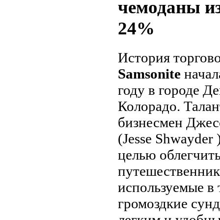
чемоданы из
24%
История торгов
Samsonite
начал
году в городе Д
Колорадо. Тала
бизнесмен Джес
(Jesse Shwayder 
целью облегчит
путешественник
используемые в 
громоздкие сунд
легким и удобн