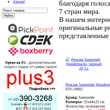
благодаря голос
Акция!
7 стран мира.
В нашем интерн
оригинальные рю
представленные 
Рюкзак Samsonite Wanderpa
65V-19002
Брэнд:
Samsonite
Размеры:
32x44x25 см
Полиэстер; полиуретан