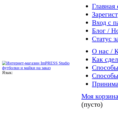
Главная 
Зарегист
Вход с п
Блог / Н
Статус з
О нас / 
Как сдел
Способы
Язык:
Способы
Принима
Моя корзин
(пусто)