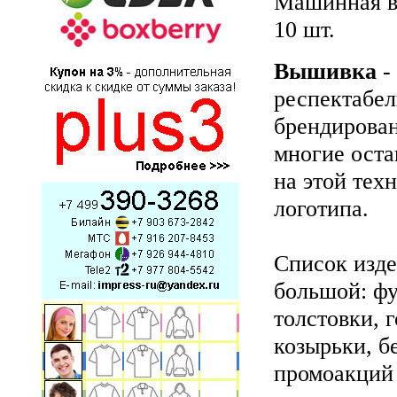
Машинная в
10 шт.
Вышивка
-
респектабе
брендирова
многие ост
на этой тех
логотипа.
Список изде
большой: фу
толстовки, 
козырьки, б
промоакций 