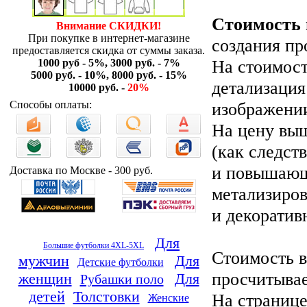
Стоимость
Внимание СКИДКИ!
При покупке в интернет-магазине
создания пр
предоставляется скидка от суммы заказа.
На стоимос
1000 руб - 5%, 3000 руб. - 7%
5000 руб. - 10%, 8000 руб. - 15%
детализация
10000 руб. -
20%
изображени
Способы оплаты:
На цену выш
(как следст
и повышающ
Доставка по Москве - 300 руб.
метализиров
и декоратив
Для
Большие футболки 4XL-5XL
Стоимость 
мужчин
Для
Детские футболки
просчитыва
женщин
Для
Рубашки поло
детей
Толстовки
На страниц
Женские