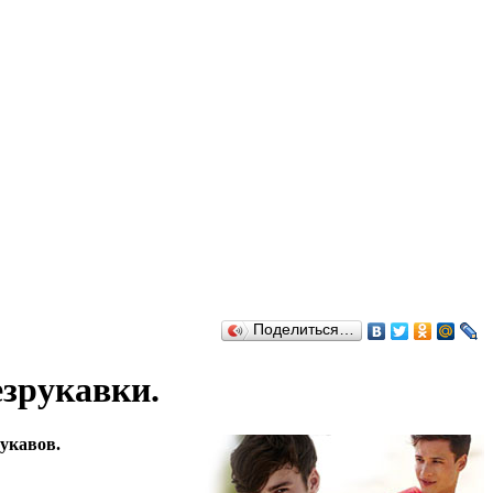
Поделиться…
езрукавки.
рукавов.