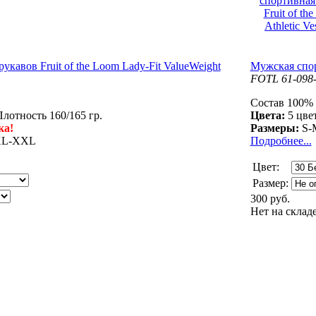
укавов Fruit of the Loom Lady-Fit ValueWeight
Мужская спорт
FOTL 61-098
Состав 100% 
лотность 160/165 гр.
Цвета:
5 цве
ка!
Размеры:
S-
XL-XXL
Подробнее...
Цвет:
Размер:
300 руб.
Нет на склад