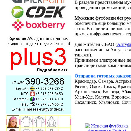
В разделе представлены му
проведения промо-акций, с
Мужские футболки без рука
обеспечить еще большую мяг
фото. В наличии широкая ц
прямая цифровая печать, т
Для жителей СВАО (
Алтуфь
расположение на Алтуфьевс
тиражи).
Принимаем электронные д
транспорнтыми компания
Отправка готовых заказов
Краснодар, Самара, Астраха
Рязань, Омск, Томск, Красн
Архангельск, Вологда, Абак
Улан-Уде, Калуга, Воронеж
Сахалинск, Ульяновск, Соч