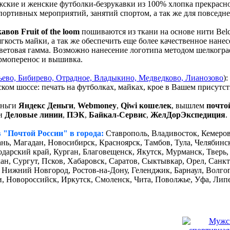
жские и женские футболки-безрукавки из 100% хлопка прекрасн
портивных мероприятий, занятий спортом, а так же для повседн
вов Fruit of the loom
пошиваются из ткани на основе нити Be
кость майки, а так же обеспечить еще более качественное нане
ветовая гамма. Возможно нанесение логотипа методом шелкогра
ермоперенос и вышивка.
ево, Бибирево, Отрадное, Владыкино, Медведково, Лианозово
)
ком шоссе: печать на футболках, майках, крое в Вашем присутс
еньги
Яндекс Деньги
,
Webmoney
,
Qiwi кошелек
, вышлем
почто
ми
Деловые линии
,
ПЭК
,
Байкал-Сервис
,
ЖелДорЭкспедиция
.
 "Почтой России" в города:
Ставрополь, Владивосток, Кемеров
нь, Магадан, Новосибирск, Красноярск, Тамбов, Тула, Челябинск
одарский край, Курган, Благовещенск, Якутск, Мурманск, Тверь,
ан, Сургут, Псков, Хабаровск, Саратов, Сыктывкар, Орел, Санкт
, Нижний Новгород, Ростов-на-Дону, Геленджик, Барнаул, Волго
и, Новороссийск, Иркутск, Смоленск, Чита, Поволжье, Уфа, Лип