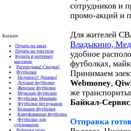
сотрудников и 
промо-акций и п
Для жителей СВ
Каталог
Владыкино, Мед
Печать на заказ
Печать на текстиле
удобное располо
Купить в интернет
футболках, майк
магазине
Распродажа! Скидки!
Принимаем элек
Футболки
Недорого? Дешево!
Webmoney
,
Qiw
Детские футболки
Женские футболки
же транспорнт
Мужские футболки
Футболки Mountain
Байкал-Сервис
Футболки без рукавов
Большие футболки
Камуфляжные футболки
Отправка готов
Футболки для
сублимации
Вологда, Нижни
Рубашки поло