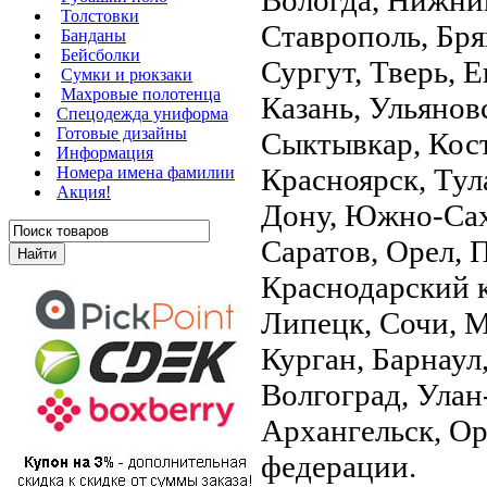
Толстовки
Ставрополь, Бря
Банданы
Бейсболки
Сургут, Тверь, 
Сумки и рюкзаки
Махровые полотенца
Казань, Ульянов
Cпецодежда униформа
Готовые дизайны
Сыктывкар, Кост
Информация
Красноярск, Тула
Номера имена фамилии
Акция!
Дону, Южно-Саха
Саратов, Орел, 
Краснодарский к
Липецк, Сочи, М
Курган, Барнаул
Волгоград, Улан
Архангельск, Ор
федерации.