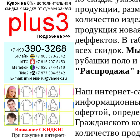
продукции, разм
количество изде
продукция новая
деффектов. В таб
всех скидок.
Мы
рубашки поло и
"Распродажа" 
Наш интернет-с
информационный
офертой, опреде
Гражданского ко
Внимание СКИДКИ!
количество прод
При покупке в интернет-