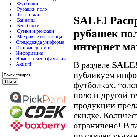
Футболки
Рубашки поло
Толстовки
SALE! Расп
Банданы
Бейсболки
рубашек пол
Сумки и рюкзаки
Махровые полотенца
Cпецодежда униформа
интернет ма
Готовые дизайны
Информация
Номера имена фамилии
В разделе
SALE
Акция!
публикуем инф
футболках, толс
поло и другой т
продукции пред
скидке. Количе
ограничено! В 
по скидке указа