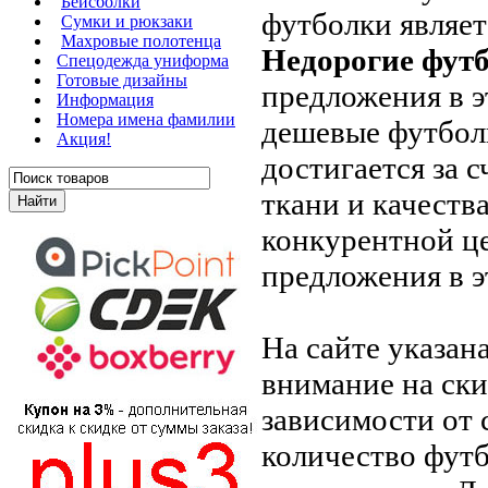
Бейсболки
футболки являет
Сумки и рюкзаки
Махровые полотенца
Недорогие фут
Cпецодежда униформа
Готовые дизайны
предложения в э
Информация
Номера имена фамилии
дешевые футболк
Акция!
достигается за 
ткани и качеств
конкурентной це
предложения в э
На сайте указан
внимание на ски
зависимости от 
количество футб