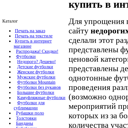
купить в ин
Для упрощения 
Каталог
сайту
недороги
Печать на заказ
Печать на текстиле
сделали этот раз
Купить в интернет
магазине
представлены ф
Распродажа! Скидки!
Футболки
ценовой категор
Недорого? Дешево!
представлены д
Детские футболки
Женские футболки
однотонные фут
Мужские футболки
Футболки Mountain
проведения раз
Футболки без рукавов
Большие футболки
(возможно одно
Камуфляжные футболки
Футболки для
мероприятий пр
сублимации
Рубашки поло
которых из за б
Толстовки
количества учас
Банданы