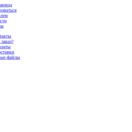
раница
роваться
олем
ости
за
нтакты
 заказ?
платы
ставки
ые файлы