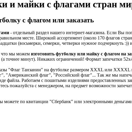
и и майки с флагами стран мир
болку с флагом или заказать
гами
- отдельный раздел нашего интернет-магазина. Если Вы по
правильном месте. Широкий ассортимент (около 170 флагов стран
адцатки (восьмерки, семерки, четверки нужное подчеркнуть :)) 
, что мы можем
изготовить футболку или майку с флагом на за
 (а точнее минут). Никаких ограничений! Формат запечатки 52
казы "Флаг Танзании" на футболке размером XXXL или XXXXL вы
", "Американский флаг", "Российский флаг"... Так же мы напеча
иде файла. Работаем с пошитыми изделиями предоставленных зак
есь пожалуйста с менеджером, на предмет возможности запечат
Вы можете по квитанции "Сбербанк" или электронными деньгами