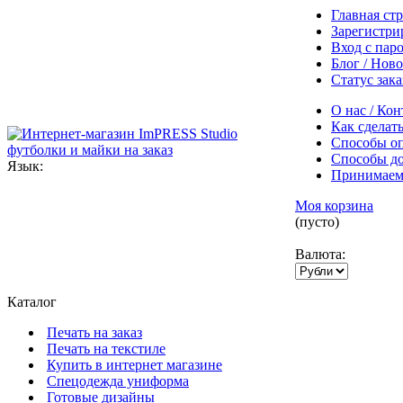
Главная ст
Зарегистри
Вход с пар
Блог / Нов
Статус зака
О нас / Ко
Как сделать
Способы о
Способы до
Язык:
Принимаем
Моя корзина
(пусто)
Валюта:
Каталог
Печать на заказ
Печать на текстиле
Купить в интернет магазине
Cпецодежда униформа
Готовые дизайны