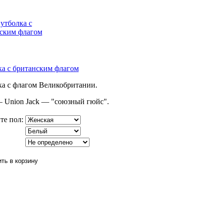
а с британским флагом
а с флагом Великобритании.
 Union Jack — "союзный гюйс".
те пол: