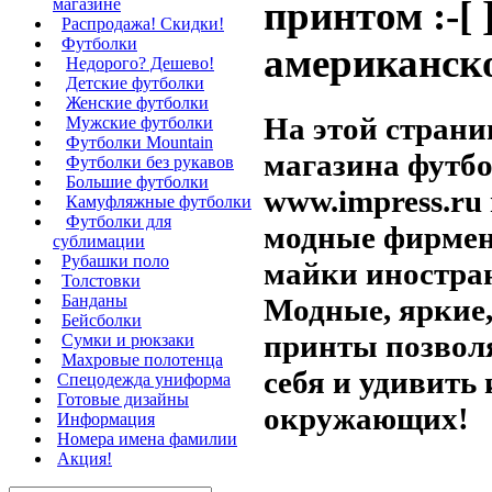
принтом :-[
магазине
Распродажа! Скидки!
Футболки
американск
Недорого? Дешево!
Детские футболки
Женские футболки
На этой страни
Мужские футболки
Футболки Mountain
магазина футб
Футболки без рукавов
Большие футболки
www.impress.ru
Камуфляжные футболки
Футболки для
модные фирмен
сублимации
Рубашки поло
майки иностра
Толстовки
Банданы
Модные, яркие
Бейсболки
принты позвол
Сумки и рюкзаки
Махровые полотенца
себя и удивить 
Cпецодежда униформа
Готовые дизайны
окружающих!
Информация
Номера имена фамилии
Акция!