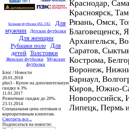
Краснодар, Сама
Красноярск, Там
Рязань, Омск, Т
Для
Большие футболки 4XL-5XL
Благовещенск, Я
мужчин
Детские футболки
Для женщин
Архангельск, Во
Для
Рубашки поло
Саратов, Сыктыв
детей
Толстовки
Кострома, Белго
Женские футболки
Мужские
футболки
Воронеж, Нижни
Блог / Новости
Барнаул, Волгог
20.01.2018
plus3 - Купон на дополнительную
Киров, Южно-Са
скидку в 3%
11.01.2017
Новороссийск, И
Розничные скидки до 20%.
23.11.2014
Липецк, Пермь и
Специальная цена оптовым и
корпоративным клиентам.
Смотреть все...
Подписаться на новости: