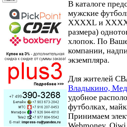
В каталоге пред
мужские футбол
XXXXL и XXXX
размера) однот
хлопок. По Ваш
компании, надпи
экземпляра.
Для жителей СВ
Владыкино, Мед
удобное располо
футболках, майк
Принимаем элек
Webmoney, Qiwi,