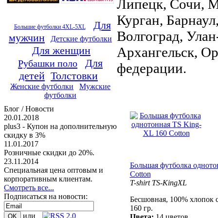
Липецк, Сочи, М
Курган, Барнаул
Для
Большие футболки 4XL-5XL
Волгоград, Улан
мужчин
Детские футболки
Архангельск, Ор
Для женщин
Для
Рубашки поло
федерации.
детей
Толстовки
Женские футболки
Мужские
футболки
Блог / Новости
20.01.2018
plus3 - Купон на дополнительную
скидку в 3%
11.01.2017
Розничные скидки до 20%.
23.11.2014
Большая футболка одното
Специальная цена оптовым и
Cotton
корпоративным клиентам.
T-shirt TS-KingXL
Смотреть все...
Подписаться на новости:
Бесшовная, 100% хлопок 
160 гр.
или
Цвета:
14 цветов