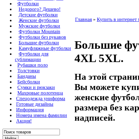
Футболки
Недорого? Дешево!
Детские футболки
Главная
»
Купить в интернет 
Женские футболки
Мужские футболки
Футболки Mountain
Футболки без рукавов
Большие фу
Большие футболки
Камуфляжные футболки
Футболки для
4XL 5XL.
сублимации
Рубашки поло
Толстовки
На этой страни
Банданы
Бейсболки
Вы можете куп
Сумки и рюкзаки
Махровые полотенца
женские футбо
Cпецодежда униформа
Готовые дизайны
размера без ка
Информация
надписей.
Номера имена фамилии
Акция!