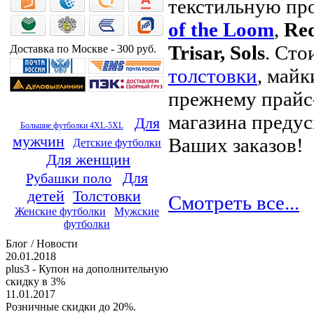
текстильную пр
of the Loom
,
Red
Trisar, Sols
. Сто
Доставка по Москве - 300 руб.
толстовки
, майк
прежнему прайс-
магазина предус
Для
Большие футболки 4XL-5XL
мужчин
Ваших заказов!
Детские футболки
Для женщин
Для
Рубашки поло
детей
Толстовки
Смотреть все...
Женские футболки
Мужские
футболки
Блог / Новости
20.01.2018
plus3 - Купон на дополнительную
скидку в 3%
11.01.2017
Розничные скидки до 20%.