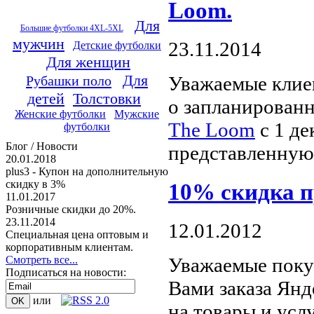
Loom.
Для
Большие футболки 4XL-5XL
мужчин
23.11.2014
Детские футболки
Для женщин
Для
Уважаемые клиен
Рубашки поло
детей
Толстовки
о запланирован
Женские футболки
Мужские
The Loom
с 1 де
футболки
Блог / Новости
представленную
20.01.2018
plus3 - Купон на дополнительную
скидку в 3%
10% скидка п
11.01.2017
Розничные скидки до 20%.
23.11.2014
12.01.2012
Специальная цена оптовым и
корпоративным клиентам.
Уважаемые поку
Смотреть все...
Подписаться на новости:
Вами заказа Янд
или
на товары и усл